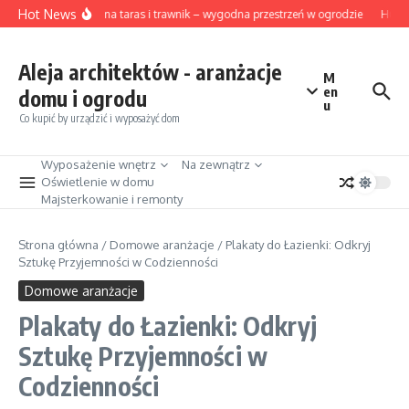
Przejdź do treści
Hot News
Osłona na taras i trawnik – wygodna przestrzeń w ogrodzie
Hurto
Aleja architektów - aranżacje
M
en
domu i ogrodu
u
Co kupić by urządzić i wyposażyć dom
Wyposażenie wnętrz
Na zewnątrz
Oświetlenie w domu
Majsterkowanie i remonty
Strona główna
/
Domowe aranżacje
/
Plakaty do Łazienki: Odkryj
Sztukę Przyjemności w Codzienności
Domowe aranżacje
Plakaty do Łazienki: Odkryj
Sztukę Przyjemności w
Codzienności