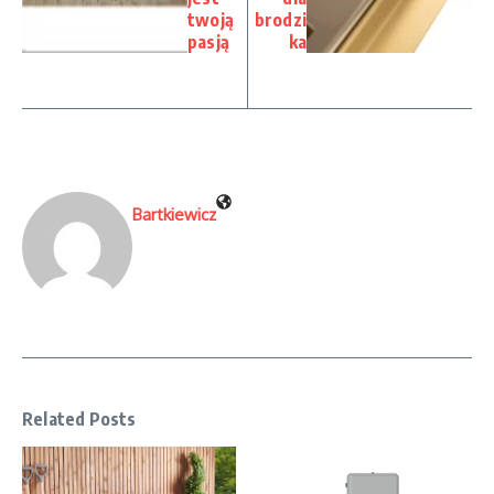
twoją
brodzi
pasją
ka
Bartkiewicz
Related Posts