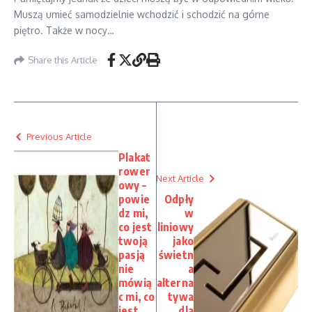
Muszą umieć samodzielnie wchodzić i schodzić na górne
piętro. Także w nocy…
Share this Article
Previous Article
Plakat
rower
Next Article
owy –
powie
Odpły
dz mi,
w
co jest
liniowy
twoją
jako
pasją
świetn
nie
a
mówią
alterna
c mi, co
tywa
jest
dla