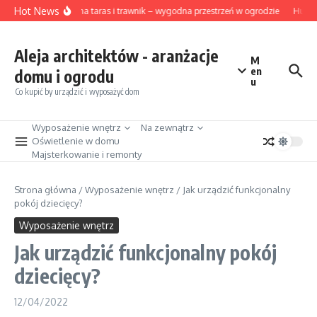
Przejdź do treści
Hot News
Osłona na taras i trawnik – wygodna przestrzeń w ogrodzie
Hurtow
Aleja architektów - aranżacje
M
en
domu i ogrodu
u
Co kupić by urządzić i wyposażyć dom
Wyposażenie wnętrz
Na zewnątrz
Oświetlenie w domu
Majsterkowanie i remonty
Strona główna
/
Wyposażenie wnętrz
/
Jak urządzić funkcjonalny
pokój dziecięcy?
Wyposażenie wnętrz
Jak urządzić funkcjonalny pokój
dziecięcy?
12/04/2022