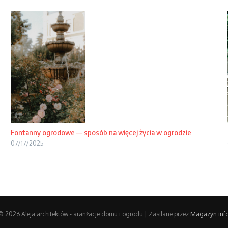
Fontanny ogrodowe — sposób na więcej życia w ogrodzie
07/17/2025
© 2026 Aleja architektów - aranżacje domu i ogrodu | Zasilane przez
Magazyn info