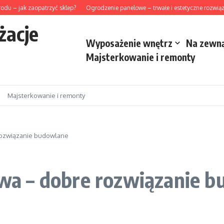
– jak zaopatrzyć sklep?
Ogrodzenie panelowe – trwałe i estetyczne rozwiązanie
żacje
Wyposażenie wnętrz
Na zewn
Majsterkowanie i remonty
Majsterkowanie i remonty
ozwiązanie budowlane
a – dobre rozwiązanie b