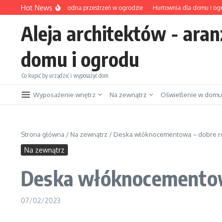
Przejdź do treści
Hot News
taras i trawnik – wygodna przestrzeń w ogrodzie
Hurtownia dla domu i ogrodu 
Aleja architektów - aran
domu i ogrodu
Co kupić by urządzić i wyposażyć dom
Wyposażenie wnętrz
Na zewnątrz
Oświetlenie w domu
Strona główna
/
Na zewnątrz
/
Deska włóknocementowa – dobre r
Na zewnątrz
Deska włóknocementow
07/02/2023