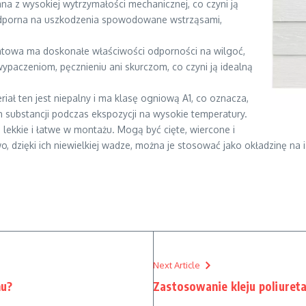
a z wysokiej wytrzymałości mechanicznej, co czyni ją
 odporna na uszkodzenia spowodowane wstrząsami,
towa ma doskonałe właściwości odporności na wilgoć,
ypaczeniom, pęcznieniu ani skurczom, co czyni ją idealną
iał ten jest niepalny i ma klasę ogniową A1, co oznacza,
ch substancji podczas ekspozycji na wysokie temperatury.
ekkie i łatwe w montażu. Mogą być cięte, wiercone i
 dzięki ich niewielkiej wadze, można je stosować jako okładzinę na 
Next Article
nu?
Zastosowanie kleju poliure