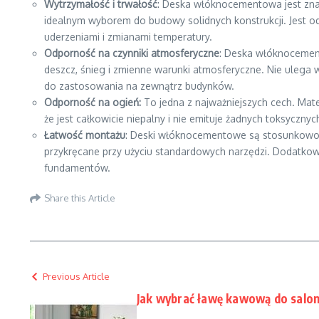
Wytrzymałość i trwałość
: Deska włóknocementowa jest znan
idealnym wyborem do budowy solidnych konstrukcji. Jest
uderzeniami i zmianami temperatury.
Odporność na czynniki atmosferyczne
: Deska włóknocemen
deszcz, śnieg i zmienne warunki atmosferyczne. Nie ulega w
do zastosowania na zewnątrz budynków.
Odporność na ogień:
To jedna z najważniejszych cech. Mater
że jest całkowicie niepalny i nie emituje żadnych toksyczny
Łatwość montażu
: Deski włóknocementowe są stosunkowo l
przykręcane przy użyciu standardowych narzędzi. Dodatkowo,
fundamentów.
Share this Article
Previous Article
Jak wybrać ławę kawową do salo