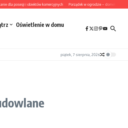
 dla posesji i obiektów komercyjnych
Porządek w ogrodzie – domek narzędzio
ątrz
Oświetlenie w domu
piątek, 7 sierpnia, 2026
udowlane